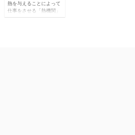
熱を与えることによって
仕事をさせる「熱機関」
ですが、これらを考える
ときには「有効エネルギ
ー（＝エクセルギー）」
と「無効エネルギー（＝
アネルギー）」という考
え方が必要になります。
熱エネルギーはすべて仕
事に変換できるわけでは
なく、仕事として有効に
利用できるエネルギーと
廃棄せざるを得ないエネ
ルギーとに分かれます。
今回はこの「エクセルギ
ー」と「アネルギー」の
違いについて解説してい
きたいと思います。 1. エ
クセルギーとアネルギー