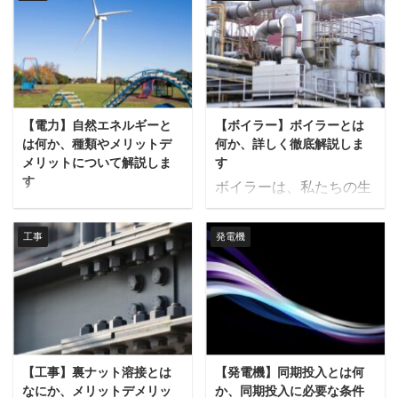
低減に向けた取り組みを
ネルギー効率の向上や省
ています。 本記事では、
負荷平準化とは 電力負荷
評価・改善するために用
エネルギー化に重要で
熱機関の基本的な仕組み
平準化とは、電力消費の
いられます。本記事で
す。この技術は、エネル
や種類、そしてさまざま
ピークを抑え、消費を時
は、電力原単位の基本的
ギーの再利用や温度制御
な利用用途について詳し
間的に均等化すること
な概念、その把握方法、
など、さまざまな分野で
く解説します。 熱機関と
で、電力供給の安定性を
電力の分類、そして改善
活用されており、今後の
は 熱機関とは、熱エネル
保つ手法です。通常、電
【電力】自然エネルギーと
【ボイラー】ボイラーとは
方法について詳しく解説
持続可能な社会の実現に
ギーを機械的なエネルギ
力消費は時間帯や季節に
は何か、種類やメリットデ
何か、詳しく徹底解説しま
します。 電力原単位とは
重要な役割を果たすと期
ーに変換する装置やシス
よって大きく変動し、特
メリットについて解説しま
す
電力原単位は、製品やサ
待されています。 本記事
す
...
に ...
ボイラーは、私たちの生
ービスを生産する際に必
では、熱電素子の基本概
自然エネルギーは、持続
活や産業に欠かせない重
要な電力消費量を示す指
念、種類、原理、および
可能な社会の実現に向け
要な機器です。燃料を燃
標であり、単位製品あた
具体的な活用例について
工事
発電機
て注目されていますが、
焼させて水やその他の液
りのエネルギー効率を評
詳しく解説します。 熱電
その導入には課題もあり
体を加熱・蒸気化する装
価するために使用されま
素子とは 熱電素子とは、
ます。 本記事では、自然
置として、ボイラーはさ
す。 この指標は、製造業
温度差を利用して電気エ
エネルギーの基本概念や
まざまな用途で利用され
におけるエネルギー効率
ネルギーを生成したり、
種類、活用のメリットと
ています。 本記事では、
の評価や、環境負荷の低
逆に電気を流すことで温
デメリットについて解説
ボイラーの基本的な定義
減を図るための基準とし
度差を作り出したりする
【工事】裏ナット溶接とは
【発電機】同期投入とは何
します。 自然エネルギー
や歴史、ボイラーにはど
ても重要です。例えば、
半導体素子のことです。
なにか、メリットデメリッ
か、同期投入に必要な条件
とは 自然エネルギーと