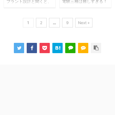
プラント設計と聞くと、
電験三種は難しすぎる！
トで最もお勧めしている
に設置します。 コンデン
プラントを設計するとい
電験三種の勉強を始めた
SATの「エネルギー管理
ス（condense）は「凝
うことは分かっても具体
ばかりの頃はほとんどの
士講座」を実際に購入
縮する」という意味なの
的にどんな仕事をしてい
方がこのように感じるの
し、内容や感想をレビュ
1
2
…
9
Next »
で、コンデンスポットの
るのかイメージが出来な
ではないでしょうか？ 私
ーしています。5万円以
役割は蒸気を凝縮させる
いという方も多いかと思
も電験三種の参考書を開
上する講座なので、是
容器ということになりま
います。 この記事では実
いた最初のころは専門用
非、購入する前のリアル
す。 コンデンスポットの
際にプラント設計として
語だらけで全く内容が理
な情報として参考にして
役割としては次のように
働く私が一般的なプラン
解できず、先の長さに嫌
いただければと思いま
なります。 蒸気を凝縮さ
ト設計の仕事内容につい
気がさしたのをよく覚え
す。 SATとは 運営会社
せて水（ ...
て解説したいと思いま
ています。 エコおじい今
の株式会社SATは現場 ...
す。 プラント業界に就職
では隙間時間を使いなが
や転職を考えている人で
ら２年間コツコツ勉強を
プラント設計の仕事に興
して、科目合格を利用し
味があるという方の参考
ながら次はほぼ合格出来
になれば幸いです。 こん
るというところまで来ま
な方におすすめ プラント
した。 この記事では、電
設計の仕事内容が知りた
験三種を難しすぎると感
い プラント設計にはどん
じているあなたのため