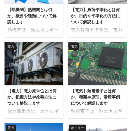
な種類について詳しく解
体燃料とは何か、その特
【熱機関】熱機関とは何
【電力】負荷平準化とは何
説します。 固体燃料とは
徴や種類、そして今後の
か、概要や種類について解
か。目的や平準化の方法に
固体燃料とは、固体の形
展望について詳しく解説
説します
ついて解説します
態を持つ燃料のことを指
します。 液体燃料とは
熱機関は、熱エネルギー
電力負荷平準化は、電力
し、主に木材、石炭、コ
液体燃料は、その名の通
を機械的エネルギーに変
需要のピークを抑え、消
ークス、ペレットなどが
り液体の状態で供給され
換する装置やシステム
費を時間的に均等化する
代表例として挙げられま
る燃料で、主に炭化水素
電力
電気
で、私たちの日常生活や
ことで、電力供給の安定
す。 これらの燃料は、化
をベースとした化石燃料
産業に欠かせない存在で
性と効率を向上させる手
石燃料やバイオマスとし
が中心です。 これらは通
す。 内燃機関や蒸気機関
法です。 これにより、電
て自然界に存在し、エネ
常、原油の精製過程で得
をはじめとする熱機関
力インフラの過負荷を防
ルギー源として広く利用
られるさまざまな製品
は、燃料の燃焼や熱源か
ぎ、エネルギー供給の信
されています。 固体燃料
で、石油化学工業の基盤
ら得たエネルギーを利用
頼性を高めるだけでな
は、燃焼することで熱エ
をなしています。液体燃
【電力】電力原単位とは何
【電気】熱電素子とは何
して、さまざまな機械を
く、運用コストの削減や
ネルギーを発生させ、そ
料の特徴は、エネルギー
か、把握方法や改善方法に
か、種類や原理、活用事例
動かします。その効率や
環境負荷の軽減にも貢献
の熱を利用して発電 ...
密度が高く、輸送や保管
ついて解説します
について解説します
性能は、エネルギーの最
します。本記事では、電
...
電力原単位は、エネルギ
熱電素子は、熱エネルギ
大限の活用に大きく影響
力負荷平準化の目的とそ
ー効率の向上やコスト削
ーと電気エネルギーを相
し、技術の進化によって
の具体的な方法について
減、さらには環境負荷の
互に変換する技術で、エ
さらなる改善が期待され
詳しく解説します。 電力
電力
ボイラー