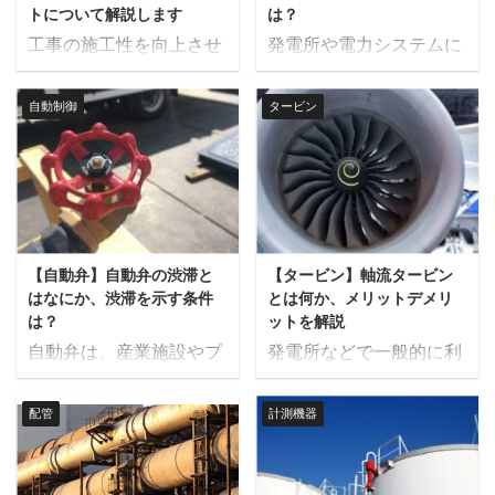
のような種類があるの
同じ製品を製造する場合
この技術は、ゼーベック
トについて解説します
は？
は、太陽光、風力、水
か、使用される媒質や構
...
...
工事の施工性を向上させ
発電所や電力システムに
力、地熱、バイオマスな
成要素、燃料の違い、ボ
るために、架台などに裏
おいて、発電機の系統と
どの自然界に存在するエ
イラーの効率や水質管理
ナット溶接を行うことが
母線を接続する際には同
ネルギーを指します。 こ
の重要性、ボイラーに関
自動制御
タービン
あります。 この記事では
期投入が行われます。 こ
れらのエネルギー源は、
する資格や法律について
裏ナット溶接とは何かに
の記事では、同期投入と
化石燃料のように枯渇す
紹介します。 ボイラーと
ついて解説します。 裏ナ
はなにか、同期投入を行
ることがなく、再生可能
は ボイラーとは、燃料を
ット溶接とは 裏ナット溶
うために必要な条件につ
であるため、持続可能な
燃焼させてその熱エネル
接とは、ボルトが通る穴
いて解説します。 同期投
エネルギーとして注目さ
ギーを利用し、水や他の
の裏側にナットを溶接す
入とは 同期投入（シンク
れています。自然エネル
液体を加熱・蒸気化する
【自動弁】自動弁の渋滞と
【タービン】軸流タービン
る手法のことを指しま
ロナイゼーション）は、
ギーの利用は、温室効果
装置を指します。ボイラ
はなにか、渋滞を示す条件
とは何か、メリットデメリ
す。 この方法は、主に機
発電機が電力網に接続さ
ガスの排出を減少させ、
ーの主な役割は、蒸気や
は？
ットを解説
械や構造物の組立て時に
れる際に、発電機の電
地球温暖化の防止に貢献
...
自動弁は、産業施設やプ
発電所などで一般的に利
使用され、ボルトを取り
圧、周波数、および位相
...
ラントにおいて流体の制
用されている復水タービ
付ける際にナットを裏側
角を電力網と一致させる
御や調整に不可欠な装置
ンよりも効率の良いとさ
から支える役割を果たし
プロセスです。 このプロ
配管
計測機器
です。 しかし、長期間の
れているタービンとして
ます。 通常、ナットを手
セスにより、発電機が電
使用や不適切な運用によ
軸流タービンがありま
で押さえながらボルトを
力網にスムーズに連携
って、自動弁に「渋滞」
す。 本記事では、軸流タ
締める作業は時間と労力
し、電力の安定供給が確