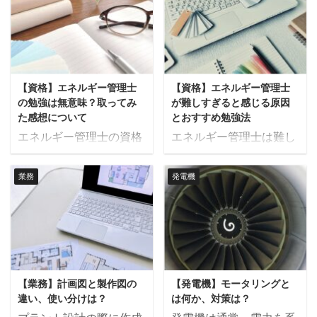
用されるのがAQR（自動
きく「パルス信号」と
打設されると同時にアン
ています。 電力系統で使
無効電力調整装置）で
「ステータス信号」の二
カーが固まり、コンクリ
用される電力には、有効
す。 本記事では、AQRの
つに分類されます。この
ートと付着することによ
電力と無効電力の２種類
基本的な仕組みとその制
記事では、シーケンス制
り、非常に高い引張強度
が存在します。有効電力
御原理、導入する目的に
御を行う上で非常に重要
を持つことが特徴です。
は実際に仕事をする電力
【資格】エネルギー管理士
【資格】エネルギー管理士
ついて解説します。 AQR
な、この二つの信号の違
先埋めアンカーのメリッ
で、モーターや ...
の勉強は無意味？取ってみ
が難しすぎると感じる原因
とは AQRとは、自動無効
いについて詳しく解説し
ト、デメリットをま ...
た感想について
とおすすめ勉強法
電力調整装置のことで発
ます。 パルス信号 パル
エネルギー管理士の資格
エネルギー管理士は難し
電機の無効電力出力が設
ス信号は一定の時間だけ
を取得するための勉強に
すぎる！ エネルギー管理
定した値（Var）になる
存在する短い信号です。
は、多くの時間と費用が
士の勉強を始めたばかり
ように、界磁電流を制御
業務
発電機
例えば、「1秒パルス」
かかります。 勉強してい
の頃はほとんどの方がこ
します。 例えば、受電端
という場合、信号は一度
るとそのしんどさから
のように感じるのではな
のAQR制御とは、受電端
ONになると1秒間だけ電
「この資格を取っても無
いでしょうか？ 私もエネ
の無効電力を設定した値
圧信号が送られます。こ
意味なんじゃないか」と
ルギー管理士の参考書を
に調整することを意味し
の短期間の信号は、機械
思うことも多いのではな
開いた最初のころは専門
ます。 発電機の制御には
などの運転指令や停止指
いでしょうか。 この記事
用語だらけで全く内容が
AQRの他にもAPFR（自
令など、特定の操作を行
【業務】計画図と製作図の
【発電機】モータリングと
では、エネルギー管理士
理解できず、先の長さに
動力率調整装置）やAVR
うトリガーとして使わ ...
違い、使い分けは？
は何か、対策は？
の勉強が無意味と感じる
嫌気がさしたのをよく覚
...