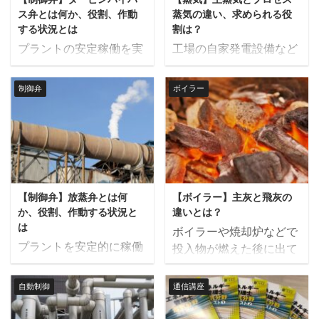
側が選定した機器の仕様
ている流体の量を表す指
の設計基準により選定し
...
ス弁とは何か、役割、作動
蒸気の違い、求められる役
を表す資料です。主に金
標で単位はkg/h、
た見積仕様書を提 ...
する状況とは
割は？
額の書かれた見積書と合
ton/h、L/hなどで表され
プラントの安定稼働を実
工場の自家発電設備など
わせて提出されるのが一
ます。流量計からの信号
現させる弁の１つにター
を設ける場合に、蒸気系
般的です。 購買仕様書の
の種類は4-20mAなどの
ビンバイパス弁がありま
統を主蒸気とプロセス蒸
制御弁
ボイラー
発行から機器製作開始ま
電流信号とする場合が多
す。 この記事ではタービ
気に分けている場合があ
での全体の流れを図に表
いです。 主に工場やプラ
ンバイパス弁とは何か、
ります。 この記事では、
すと次のようになりま
ントで流量を監視した
その役割や作動する状況
主蒸気とプロセス蒸気の
す。 プラントメーカーの
り、制御する場合は瞬時
について解説します。 タ
違いやそれぞれに求めら
設計がプラントの要求性
流量が用いられることが
ービンバイパス弁とは タ
れる特徴について解説し
能を満たすために必要な
ほとんどです。制御盤と
ービンバイパス弁とは主
ます。 主蒸気とは 主蒸
機器の仕様を購買仕様書
接続する場合はセンサー
【制御弁】放蒸弁とは何
【ボイラー】主灰と飛灰の
蒸気から蒸気タービンを
気とはボイラーで発生さ
に記載して、メーカーは
電源を共用させ ...
か、役割、作動する状況と
違いとは？
バイパスさせて直接復水
せた高温高圧の過熱蒸気
は
...
ボイラーや焼却炉などで
器へ接続するラインに設
で主に発電用に利用され
プラントを安定的に稼働
投入物が燃えた後に出て
置する制御弁のことを言
ます。 温度としては約
させるために設置される
くる灰は、大きく分けて
います。タービンバイパ
400～600℃程度、圧力
制御弁の１つとして放蒸
主灰（しゅばい）と飛灰
ス弁から主蒸気をバイパ
は発電方式によりますが
自動制御
通信講座
弁があります。 この記事
（ひばい）があります。
スさせ、復水器へ送るこ
20MPaG以上になる場合
では放蒸弁とは何か、そ
この記事では主灰と飛灰