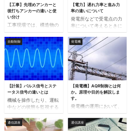
ります。 同期発電機の基
これにより、ポンプやバ
【工事】先埋めアンカーと
【電力】遅れ力率と進み力
いて解説します。 ショッ
クは、高温の凝縮水を低
本構造は、回転子と固定
ルブ、熱交換器などの重
後打ちアンカーの違いと使
率の違いについて
クリレーとは ショックリ
圧のタンクに入れ、再蒸
子（ステーター）から成
要な機器が異物による ...
い分け
発電所などで受電点の力
レーとは、機械や装置に
発（フラッシュ）させた
...
工事現場では、構造物の
率について考えるときに
過大なトルクや負荷がか
蒸気を再利用するための
固定や設備の設置のため
「遅れ力率」や「進み力
かった際にそれを感知
タンクです。 高圧の蒸気
に「先埋めアンカー」や
率」という言葉が出てき
し、機械を保護するため
が低圧に変換される際
自動制御
発電機
「後打ちアンカー」を使
ます。 この記事では「遅
に運転を停止させる安全
に、凝縮水が蒸発し蒸気
用するのが一般的です。
れ力率」と「進み力率」
装置です。 具体的には、
が発生します。この蒸気
この記事では先埋めアン
の違いについて詳しく解
モーターなどの駆動装置
はフラッシュ蒸気と呼ば
カーと後打ちアンカーの
説します。 力率とは 力
がゴミ噛みなどの予期せ
れ、フラッシュ蒸気を回
違いと使い分けについて
率とは、電力系統におけ
ぬ過負荷状態になった
収、利用するためにフラ
解説します。 先埋めアン
る電力の効率を表す指標
時、ショックリレーがそ
ッシュタンクが使用され
【計装】パルス信号とステ
【発電機】AQR制御とは何
カーとは 先埋めアンカー
で有効電力と無効電力の
の異常を検出して回路を
ます。通常、ボイラーや
ータス信号の違いとは
か。原理や目的を解説しま
は、コンクリートの打設
比率で示されます。 具体
遮断し、機械を強制的に
熱交換システムに接続 ...
す。
機械を操作したり、運転
前に設置されるアンカー
的には、電力がどれだけ
...
発電機の運用において、
中などの状態を監視する
のことで、基礎工事の段
有効に使われているかを
無効電力の制御は非常に
ためには、主にデジタル
階であらかじめ計画さ
示す値であり、理想的に
重要です。発電機の無効
信号が用いられます。 こ
れ、型枠の中にセットさ
通信講座
通信講座
はこの比率は1（100%）
電力を制御するために使
れらのデジタル信号は大
れます。 コンクリートが
に近いほうが良いとされ