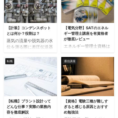
とを「蒸気を復水器へダ
もあります。ランキンサ
の役割や作動する状況に
の違いについて解説しま
ンプする」といいます。
イクルの効率としてはタ
ついて解説します。 放蒸
す。 主灰と飛灰の違い
一般的にはタービンが何
ービン入口の蒸気温度、
弁とは 放蒸弁とは蒸気を
主灰：焼却炉の炉底に落
らかの事情によりトリッ
圧力が高ければ高いほど
放出することで一次側配
下した灰でボトムアッシ
プした場合に開弁させ、
熱落差を大きく取れるた
【計装】コンデンスポット
【電気分野】SATのエネル
管の蒸気圧力を下げるた
ュ（bottom ash）とも
主蒸気配管の急激な圧力
め、発電効率が上がりま
とは何か？役割は？
ギー管理士講座を有資格者
めに設置される制御弁で
呼ばれる。 飛灰：風に飛
変動を抑えることを ...
す。 主蒸気に ...
が徹底レビュー
蒸気の流量や脱気器の水
す。 放蒸弁の一次側に圧
ばされて集塵機などで採
エネルギー管理士資格は
位を測る際に差圧伝送器
力センサーを設置し、設
取される灰でフライアッ
もちろん独学でも取得で
などを使用すると、付属
定圧力以上になると放蒸
シュ（fly ash）とも呼ば
きますが、ある程度の専
品として「コンデンスポ
弁が開度を調整しながら
転職
通信講座
れる。 主灰と飛灰の違い
門知識がないと分厚い参
ット」が付いてきます。
放出させる蒸気量を制御
を図で表すと次のように
考書を前に挫折してしま
この記事では「コンデン
し、圧力を一定に保ちま
なります。 ごみ焼却施設
います。 効率よく勉強を
スポット」とは何かにつ
す。 放出される蒸気の量
のボイラーを例にとる
進めるための選択肢の一
いて解説します。 コンデ
によっては流速が
と、主灰はゴミが燃え切
つとして通信講座があり
ンスポットとは コンデン
100m/s程度と速くな
った後に最後に底から出
ますが、参考書に比べる
スポットとは圧力の検出
り、騒音が発生するので
てくる灰で、ごみ中に含
【転職】プラント設計って
【資格】電験三種が難しす
と価格が高いので失敗し
器と配管を繋ぐ導管に設
放蒸弁二次側には騒音低
ま ...
どんな仕事？実際の業務内
ぎると感じる原因とおすす
ないように注意が必要で
置される金属の容器のこ
減用のサイレンサが設 ...
容を徹底解説
め勉強法
す。 この記事では当サイ
とを言い、上の図のよう