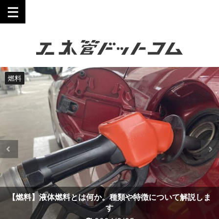
工業技術を誰にでも分かりやすく。
燃料
燃料
熱機関
電力
電力
電気
電力
ボイラー
工事
発電機
【燃料】固体燃料とは何か。種類や特徴について解説しま
【燃料】液体燃料とは何か。種類や特徴について解説しま
【熱機関】熱機関とは何か、概要や種類について解説しま
【電力】負荷平準化とは何か。目的や平準化の方法につい
【電力】電力原単位とは何か、把握方法や改善方法につい
【電気】熱電素子とは何か、種類や原理、活用事例につい
【電力】自然エネルギーとは何か、種類やメリットデメリ
【工事】裏ナット溶接とはなにか、メリットデメリットに
【発電機】同期投入とは何か、同期投入に必要な条件は？
【ボイラー】ボイラーとは何か、詳しく徹底解説します
ットについて解説します
ついて解説します
て解説します
て解説します
て解説します
す
す
す