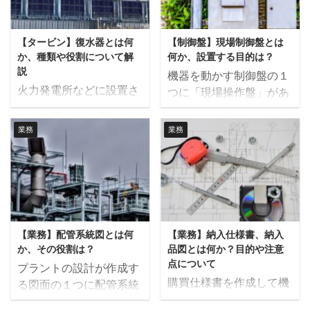
器の脚位置 各機器のメン
電力を系統に送ります。
あり、選択を誤ると自分
ることで作られた容器や
テナンススペース（機器
これが、ボイラー等の事
が想像していたことと違
架台などの事を言いま
の抜きし代等） 主要配管
情により供給する蒸気量
【タービン】復水器とは何
【制御盤】現場制御盤とは
うなどということが良く
す。 プラントは主に建築
の取り回し ...
が不足すると、発 ...
か、種類や役割について解
何か、設置する目的は？
あります。 そこでこの記
業者が作る建屋や空調設
説
機器を動かす制御盤の１
事では実際にプラント業
備、メーカーが作る機
火力発電所などに設置さ
つに「現場操作盤」があ
界で長年働いている筆者
械、それらを繋ぐ配管や
れる非常に重要な熱交換
ります。 この記事では現
がプラントエンジニアに
電線によって構成されま
器の一つに復水器があり
場操作盤と制御盤の違い
向いていない人の特徴に
業務
業務
すが、これらでカバーで
ます。 この記事では、復
やメリット、デメリット
ついて解説します。 プラ
きない架台や簡易なタン
水器とは何か、その役割
について解説します。 現
ントエンジニアへの就職
クなどは特注仕様の製缶
や種類について解説しま
場操作盤とは 現場操作盤
や転職を考えている方に
品によって補われます。
す。 復水器とは 復水器
とは機器を操作するため
とって参考になれば幸い
例えば、コンベヤなどの
とはタービンで仕事を終
の簡易な盤のことを言い
です。 プラントエンジニ
機器を据え付ける場合、
えた蒸気を冷却し、凝縮
ます。制御盤の場合は、
アに向いていない人の特
コンベヤと最低限のメン
【業務】配管系統図とは何
【業務】納入仕様書、納入
させるための大型の熱交
機器の一連の動きがPLC
徴７選 プラントエンジニ
テナンス歩廊はメーカー
か、その役割は？
品図とは何か？目的や注意
換器です。 ランキンサイ
やリレー、調節計等によ
アに向いていない ...
点について
...
プラントの設計が作成す
クルで発電を行う場合に
って制御を行いますが、
購買仕様書を作成して機
る図面の１つに配管系統
利用されます。一般的に
現場操作盤の場合は「運
器を発注した後、メーカ
図があります。 配管系統
は冷却水を循環させて蒸
転、停止」などのような