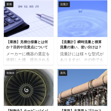
ーより提出される重要書
図と一言で言ってもプラ
気の持つ凝縮潜熱を冷却
業務
流量計
簡易な動きをさせるのが
類の１つとして納入仕様
ントオーナーとプラント
塔で排熱するのがほとん
一般的です。 DCSでの
書があります。 この記事
エンジでは役割が違いま
どですが、水源が確保で
中央制御室からの命令と
では、納入仕様書とは何
すが、今回はプラントエ
きないなどの理由から空
現場操作盤を用いた現場
かについて解説します。
ンジからみた配管系統図
気冷却などを行う場合も
での操作命令の両方を受
納入仕様書とは 納入仕様
の役割について解説しま
あります。 復水器の器内
ける場合は次のような図
書とは発注契約後に受注
す。 配管系統図とは 配
をどれだけ高真空にでき
になります。 現場操作盤
【業務】見積仕様書とは何
【流量計】瞬時流量と積算
側から提出される、実際
管系統図は機器やバルブ
るかによって発電所全体
には「現場、中 ...
か？目的や注意点について
流量の違い、使い分けは？
に納入される機器の仕様
の接続方法や位置関係が
の効率が大きく変わ ...
メーカーに機器の選定を
流量計には様々な型式が
や図面をまとめた資料で
分かる図面でP＆
依頼した後、提出される
ありますが、その中でも
す。 購買仕様書の発行か
ID（Piping ＆
書類の１つとして見積仕
大きく分けて瞬時流量を
ら機器製作開始までの全
Instrument Diagram）と
様書があります。 この記
示すものと積算流量を示
体の流れを図に表すと次
制御弁
蒸気
も呼ばれます。 配管系統
事では、見積仕様書とは
すものの２通りがありま
のようになります。 プラ
図には主に次のような情
何かについて解説しま
す。 この記事では流量計
ントの設計者は、計算に
報が盛り込まれていま
す。 見積仕様書とは 見
の瞬時流量と積算流量の
より必要な性能を満たす
す。 配管材質、サイズ、
積仕様書とはプラントメ
違いについて解説しま
ための機器仕様を記載し
厚み 保温の種類、厚み
ーカーの発行する購買仕
す。 瞬時流量とは 瞬時
た購買仕様書を発行、そ
バルブや継ぎ手の種類 取
様書に対して、メーカー
流量とはその瞬間に流れ
れに対しメーカーは自社
合の形状 設置場所（屋内
【制御弁】タービンバイパ
【蒸気】主蒸気とプロセス