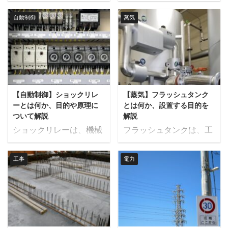
的な役割を果たしてお
テムにおいて異物や不純
チャーディスクの設置目
の役割とその効果につい
り、その種類は多岐にわ
物を取り除くために使用
的と安全弁との違いにつ
て詳しく説明します。 尿
自動制御
蒸気
たります。その中でも、
される重要な機器です。
いて解説します。 ラプチ
素水とは 尿素水は、尿素
同期発電機と誘導発電機
その中で、ストレーナに
ャーディスクとは ラプチ
（CO(NH2)2）を水に溶
は一般的に使用される二
差圧計が設置されている
ャーディスクは、過圧保
かした液体です。 この液
つの主要なタイプです。
のを見たことがある方も
護を目的とした安全装置
体は、SCR（選択触媒還
この記事では、同期発電
いるのではないでしょう
の一種です。主にプロセ
元）装置で利用されるこ
機と誘導発電機の違い
か。本記事では、ストレ
ス産業や化学工場など、
とで知られています。
【自動制御】ショックリレ
【蒸気】フラッシュタンク
と、それぞれの用途につ
ーナに差圧計をつける理
高圧の流体を取り扱う場
SCR装置は、排ガス中の
ーとは何か、目的や原理に
とは何か、設置する目的を
いて解説します。 同期発
由について解説します。
所で使用されます。 ...
NOxを無害 ...
ついて解説
解説
電機とは 同期発電機は、
ストレーナとは ストレー
ショックリレーは、機械
フラッシュタンクは、工
発電機の一種で、発電機
ナは、流体（液体や気
や装置に突発的なトルク
業プロセスにおいて省エ
の回転子（ローター）が
体）の中に含まれる固形
や負荷がかかった際に、
ネルギーを考える上で重
電力供給する電力網の周
物や異物を捕捉するため
工事
電力
瞬時に感知し運転を停止
要な役割を果たす装置で
波数に同期して回転する
の装置です。 流体がスト
させる重要な安全装置で
す。 この記事では、フラ
装置です。これにより、
レーナを通過する際に、
す。 この記事では、ショ
ッシュタンクとは何か、
発電機の回転速度が一定
フィルターが異物を取り
ックリレーとは何か、作
設置する目的について解
であれば、出力する交流
除き、クリーンな流体だ
動原理、設定方法、サー
説します。 フラッシュタ
電力の周波数も一定とな
けが下流に送られます。
マルリレーとの違いにつ
ンクとは フラッシュタン