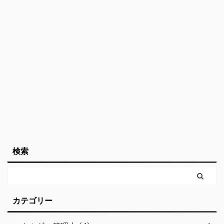
な人が向いているか気に
に、そう感じてしまう理
なる プラント設計に就
由やおすすめの勉強法に
職、転職を考えている こ
ついて詳しく解説しま
ちらの記事は動画 ...
す。 こんな方におすす
...
検索
カテゴリー