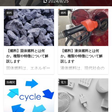
2024/8/25
2024/8/25
2024/8/25
2024/7/29
2024/8/18
2024/8/16
2024/8/15
2024/8/12
2024/8/17
2024/7/9
燃料
燃料
【燃料】固体燃料とは何
【燃料】液体燃料とは何
か。種類や特徴について解
か。種類や特徴について解
説します
説します
固体燃料は、エネルギー
液体燃料は、現代社会の
源として古くから利用さ
エネルギー供給において
れてきた燃料の一つで
不可欠な存在です。 自動
熱機関
電力
す。 石炭や木くずなど、
車や飛行機などの輸送機
多様な種類があり、それ
関、家庭用の暖房設備、
ぞれに特徴があります。
産業用のボイラーなど、
本記事では、固体燃料の
幅広い用途で使用されて
定義やその特徴、具体的
います。本記事では、液