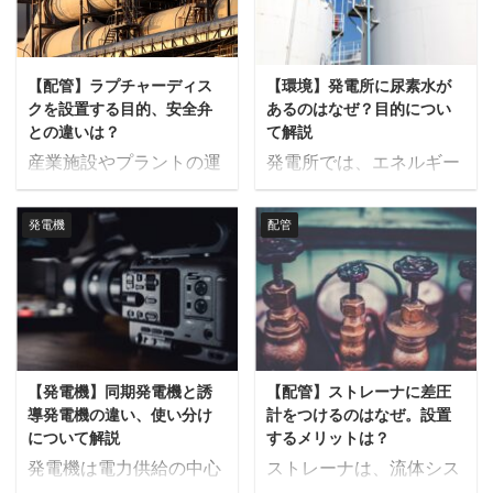
が発生することがありま
ービンの基本構造と仕組
を要しますが、裏ナット
保されます。 同期投入が
す。本記事では、自動弁
み、そのメリットとデメ
溶接を行うことで、この
適切に行われない場合、
の渋滞とは何か、そして
リットについて解説しま
手間を省くことができま
発電機と電力網の間で電
【配管】ラプチャーディス
【環境】発電所に尿素水が
渋滞を示す条件について
す。 軸流タービンとは
す。 裏ナット溶接は、特
圧や周波数の不整合が生
クを設置する目的、安全弁
あるのはなぜ？目的につい
詳しく説明します。 自動
軸流タービンは、流体が
に狭い場所や手が ...
じ、重大な損傷や運用 ...
との違いは？
て解説
弁の渋滞とは 自動弁は、
軸に沿って直線的に流れ
産業施設やプラントの運
発電所では、エネルギー
電気や空気圧、油圧など
るタイプのタービンで
用において、安全性を保
の安定供給と環境保護の
の力を利用して自動的に
す。 流体（通常はガスや
つための圧力管理は非常
両立が求められます。 そ
開閉や調整を行う弁で、
蒸気）は、タービンのブ
発電機
配管
に重要です。 過剰な圧力
の中で、排出ガスの管理
流体の流量や圧力、温度
レードを通過しながら、
が発生すると、設備の損
は非常に重要な課題で
を正確に制御できます。
そのエネルギーを回転運
傷や事故の原因となり得
す。特に火力発電所で
自動弁の「渋滞」とは、
動し、発電や機械の駆動
るため、適切な圧力解放
は、燃焼によって窒素酸
自動弁の動作が遅くなっ
を行います。 軸流タービ
装置が必要です。 ラプチ
化物（NOx）が生成さ
たり、不安定になったり
ンは、流体の運動エネル
ャーディスクと安全弁は
れ、これは大気汚染の原
する状態を指します。こ
ギーを直接回転運動に変
【発電機】同期発電機と誘
【配管】ストレーナに差圧
その代表的な例ですが、
因となります。 発電所に
れは、弁の開閉がスムー
える効率的な設計が特徴
導発電機の違い、使い分け
計をつけるのはなぜ。設置
それぞれの特徴や設置目
尿素水があるのは、この
ズに行われず、流体 ...
で、主に火力発電所など
について解説
するメリットは？
的には明確な違いがあり
NOxを削減するためで
...
発電機は電力供給の中心
ストレーナは、流体シス
ます。本記事では、ラプ
す。本記事では、尿素水