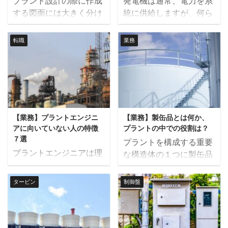
プラント設計の際に作成
発電機は通常、電力を系
理由と資格を取得する意
えています。 エコおじい
する図面には大きく分け
統に供給しますが、何ら
義について解説します。
私も実際に合格するまで
て計画図と製作図があり
かの事情により電力を受
エネルギー管理士の勉強
に3年もかかっていま
ます。どちらも設計者に
け取ると電動機として稼
が無意味と感じる理由 エ
す。 この記事では、エネ
転職
業務
とっては重要な図面です
働します。 この記事では
ネルギー管理士の勉強が
ルギー管理士を難しすぎ
が、それぞれに目的が違
発電機のモータリングと
無意味と感じる理由に
ると感じているあなたの
います。 この記事では、
は何かについて解説して
は、次のようなものがあ
ために、そう感じてしま
プラント設計における計
います。 発電機のモータ
ります。 実務で使わない
う理由やおすすめの勉強
画図と製作図の違いにつ
リングとは 発電機のモー
範囲がある エネルギー管
法について詳しく解説し
いて解説します。 計画図
タリングとは、発電機が
理士の試験では、普段の
ます。 こんな方におすす
【業務】プラントエンジニ
【業務】製缶品とは何か、
とは 計画図とは、設計の
他の電源から電力の供給
仕事内容にもよりますが
め エネルギー管理士の勉
アに向いていない人の特徴
プラントの中での役割は？
初期段階で作成する図面
を受けて、電動機として
実務に直接関係しな ...
強がつらい エネ ...
７選
プラントを構成する重要
で全体の構想や概要を伝
回転する現象のことを言
プラントエンジニアは理
な構造体の１つに製缶品
えるために作成する図面
います。 通常の蒸気ター
系の職種の中では比較的
があります。 この記事で
です。 例えば、配置計画
ビン発電機の場合、高温
収入も高く、将来的にな
は製缶品とは何か、役割
タービン
制御盤
図の場合、図面には次の
高圧の蒸気がガバナを通
りたいという方もいるか
や手配の手順について解
ような情報が記載されま
って蒸気タービンに供給
と思います。 ただ、どの
説します。 製缶品とは
す。 主要な機器の中心の
され、蒸気の熱落差によ
職業でもそうですが、そ
製缶品とは、鉄やステン
配置基準点からの距離 機
り、発電機が仕事をして
れぞれには向き不向きが
レスなどの金属を加工す