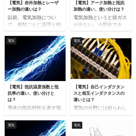
後の電圧が計測されま
正味電力量はいくらか？
【電気】赤外加熱とレーザ
【電気】アーク加熱と抵抗
テスターの構成部品 テス
かと思います。 今回は、
す。 電流測定方法 直流
これ ...
ー加熱の違いは？
加熱の違い、使い分けは？
ターはハンディータイ
それらの基礎である、電
回路の電流を測定す ...
以前、電気加熱につい
電気加熱というと排ガス
プ、ペンシルタイプなど
界と磁界の違い、そして
て、種類ごとに原理と特
が出ない、小型化でき
いくつかありますが、構
電磁界についてまとめて
徴をまとめました。 今回
る、エネルギー管理が容
成部品の例を紹介しま
みました。 電界とは 電
は電気をエネルギー源に
易、といったイメージが
す。 テスターには直流電
界とは、電気のある空間
電気
電気
して、対象物に熱を伝え
ありますね。今回はその
圧、交流電圧、抵抗、電
を指した言葉で、英語で
る方法のうち、赤外加熱
中でも、溶解・溶接に用
流など測定する機能があ
はelectric fieldと言いま
とレーザー加熱の違いに
いられることが多いアー
りますが、全て直流電圧
す。 電気をよく通すもの
ついて解説したいと思い
ク加熱と抵抗加熱につい
測定部を通ります。つま
に電圧がかかったとき
ます。 この動画の内容
て解説したいと思いま
りどの値も直流電圧に変
や、絶縁体が帯電してい
は、画像とテキストでも
す。 アーク加熱とは ア
換して、観測値に換算し
るときに、電界が発生し
【電気】抵抗温度係数と抵
【電気】自己インダクタン
解説しています。 赤外加
ーク加熱は、アーク放電
ているということです。
ます。後述の磁界が変化
抗率の違い、使い分けと
スと相互インダクタンスの
熱とは 赤外加熱とは、そ
を原理とした、急速加
測定目的に応じて、電圧
した ...
は？
違いとは？
の名の通り赤外線によっ
熱・局所加熱に有効な加
測定時には分圧器、抵 ...
導体の抵抗特性を表す指
電気の分野には紛らわし
て伝えられる熱エネルギ
熱方法です。 放電とは、
標として、抵抗温度係数
い単語が多く出てきます
ーで加熱をする方法で
電極間に大きな電位差を
と抵抗率があります。 そ
ね。 今回は間違えやすい
電気
電気
す。 目に見える光は可視
生み出した際に起こる、
れぞれ導体の電気の流し
「自己インダクタンス」
光と呼ばれ、波長の短さ
絶縁破壊と呼ばれる現象