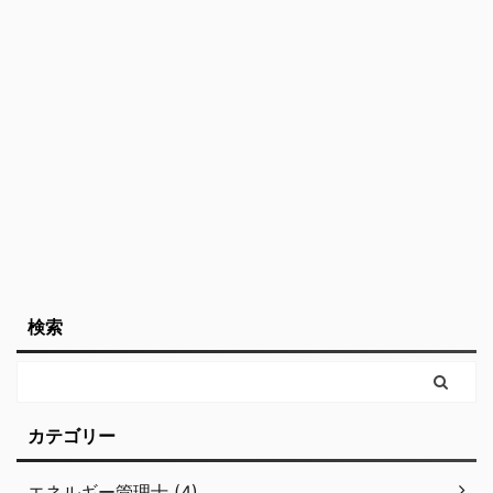
こちらは動画でも解説し
ているので、動画がいい
という方はこちらもどう
ぞ。 防爆とは 防爆電気
機器は工業分野の様々な
現場で使われています。
こうした現場では可燃性
ガスが存在する中で、 ...
検索
カテゴリー
エネルギー管理士 (4)