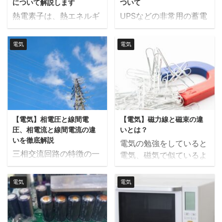
について解説します
ついて
熱電素子は、熱エネルギ
UPSなどの非常用の蓄電
ーと電気エネルギーを相
池を設置する制御盤の中
互に変換する技術で、エ
には良くシリコンドロッ
電気
電気
ネルギー効率の向上や省
パという機器が設置され
エネルギー化に重要で
ています。 この記事では
す。この技術は、エネル
シリコンドロッパとは何
ギーの再利用や温度制御
か、設置する目的につい
など、さまざまな分野で
て解説します。 シリコン
活用されており、今後の
ドロッパとは シリコンド
【電気】相電圧と線間電
【電気】磁力線と磁束の違
持続可能な社会の実現に
ロッパは直流電圧を降下
圧、相電流と線間電流の違
いとは？
重要な役割を果たすと期
させる機器で、蓄電池な
いを徹底解説
電気の勉強をしていると
待されています。 本記事
どを設置する場合などに
三相交流回路の特徴の一
電気、磁気で似ているよ
では、熱電素子の基本概
利用されます。シリコン
つとして相電圧、線間電
うな言葉が多く出てくる
念、種類、原理、および
ダイオードの電圧降下が
圧、相電流、線電流とい
ので分かりにくいですよ
具体的な活用例について
電流に関わらず一定であ
電気
電気
うものがあります。これ
ね。 今回は、磁気の中で
詳しく解説します。 熱電
るという特性を利用して
らは結線方法によってそ
も概念が似ている磁力線
素子とは 熱電素子とは、
います。 一般的にプラン
れぞれ特性が変わります
と磁束の違いについて解
温度差を利用して電気エ
トの電気設備では、停電