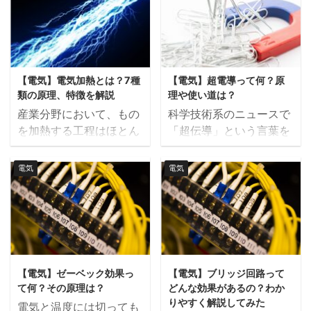
にくさを表す指標です
と「相互インダクタン
順に紫・青・緑・黄・赤
のことで、アーク放電で
が、考え方が似ているた
ス」の違いを解説しま
の順で並ぶのですが、赤
は高温と共に大きな電流
め混同してしまいます。
す。 こちらの記事は動画
色波長（780nm）よりも
が流れるのが特徴です。
今回は抵抗温度係数と抵
でも解説しているので、
長い領域であるため赤外
このとき、電極と電極の
抗率の違いについて解説
動画の方がいいという方
線と言います。ちなみ
間の大気が回路となり、
【電気】電気加熱とは？7種
【電気】超電導って何？原
したいと思います。 抵抗
はこちらもどうぞ。 自己
に、地球に熱を与えて ...
電気が流れる仕組みをし
類の原理、特徴を解説
理や使い道は？
温度係数とは 抵抗温度係
インダクタンスとは 回路
てい ...
産業分野において、もの
科学技術系のニュースで
数は、導体の温度が1℃
やコイルといった閉曲線
を加熱する工程はほとん
「超伝導」という言葉を
変化したときの抵抗値の
に電流が流れるとその周
ど全ての現場にあるので
見かけることがあります
変化割合を指します。英
囲には磁束が発生しま
はないでしょうか。 スケ
よね。また産業分野では
語ではTemperature
す。またファラデーの法
電気
電気
ールアップを計画すると
電力分野で「超電導技
Cofficient Resistanceと
則によって磁束が変化す
きや、抜本的な時間短
術」の紹介がされること
いい略してTCRで表され
ると回路には誘導起電力
縮・省エネルギーを検討
があります。 最近では、
ます。 記号はαで表さ
が発生するので、回路に
する際には、加熱方法か
リニアモーターカーに利
れ、単位は「ppm/℃」
電流を流すと 回路に電流
ら見直すということも少
用される技術ということ
です。ppmはparts per
を流す。 流れた電流が回
なくないと思います。 今
で注目を集めています。
millionの略で ...
路の周辺に磁束を発生さ
【電気】ゼーベック効果っ
【電気】ブリッジ回路って
回は、電気加熱について
今回は超電導の現象と用
せる。 回路周辺の磁束が
て何？その原理は？
どんな効果があるの？わか
全体的に理解したい人向
途について解説したいと
変化したのでその回 ...
りやすく解説してみた
電気と温度には切っても