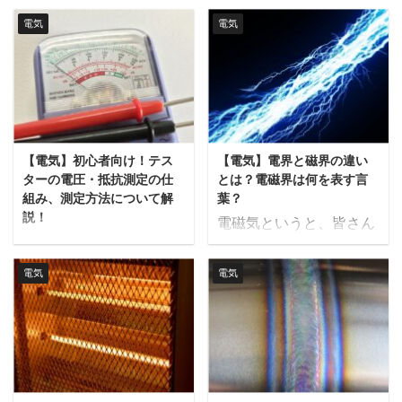
の種類についてはこちら
動画でも解説しているの
す。 以前の記事では、電
言葉が出てきますよね。
をご覧ください。 マイク
電気
電気
で、動画の方がいいとい
圧と抵抗の測定方法を紹
正味電力と聞くと皮相電
ロ波については会話形式
う方はこちらもどうぞ。
介しましたが、今回はテ
力のように何かしら定義
でも解説しています。 マ
電界とは 電界とは静電力
スターを使用した電流測
があるように感じるかも
イクロ波とは マイクロ波
が働く空間のことです。
定とその注意点について
しれませんが、実は言葉
は電磁波の一種です。電
電荷の周囲には電界が生
解説します。 電流測定の
の定義はもっと単純なも
磁波とは、電気の力が作
じ、電界の中に電荷を置
仕組み テスターは電圧や
のでした。あまり調べて
る空間（電界）と磁石の
くと引っ張られたり押さ
【電気】初心者向け！テス
【電気】電界と磁界の違い
抵抗を変換して直流電圧
も出てこないようなので
力が作る空間（磁界）が
れたりします。 電 ...
ターの電圧・抵抗測定の仕
とは？電磁界は何を表す言
測定部で測定すると、以
この記事で解説したいと
組み合わされた波のこ ...
組み、測定方法について解
葉？
前のテスターの説明で説
思います。 正味電力とは
説！
電磁気というと、皆さん
明しました。 直流電流測
正味電力とは実際に使用
テスターを現場で使う、
のお仕事ではどんなとこ
定の場合は、テスター内
される正味の電力の事で
というのはありふれた作
ろで関わるでしょうか？
部の標準抵抗器を介して
電気
電気
す。 例えば次の様な問題
業ですが、普段使わない
一般的には電子機器の記
変換した電圧値を計測し
を考えてみます。
人にとっては緊張します
録装置や制御機器への配
ています。交流電流を測
120kg、比熱0.52kJ/kgK
よね。 今回は、テスター
線に電磁シールドケーブ
定できる機種の場合は、
の電気炉を20℃から
の仕組みと、電圧・抵抗
ルを使用するときや、職
電圧変換後に、交流/直
620℃に20分で加熱する
測定をする方法について
場の安全衛生を検討する
流変換が行われて、変換
場合、必要な正味電力、
解説したいと思います。
ときに関わるのではない