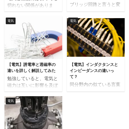
けに記事をまとめまし
思います。 超電導現象と
ブリッジ回路と言うと変
切れない関係がありま
た。 電気加熱とは 電気
は 特定の金属を冷却して
わった形の配線構造の絵
す。 今回はそのうちの一
加熱は熱エネルギーを伝
いくと、ある温度から急
をよく見ますが、どんな
つ、センサーなどにも利
電気
電気
えるのに、電気を使う、
激に電気抵抗が下がりゼ
意味があるのでしょう
用されているゼーベック
酸素を使わない加熱手法
ロになる現象が知られて
か。 今回はブリッジ回路
効果とは何かについて解
と定義できます。 供給さ
います。 超電導現象と
の概要と、どんな用途に
説していきます。 こちら
れた電気エネルギーを、
は、次の２つの性質から
活用されているのかにつ
の記事は動画でも解説し
次の項目で紹介するいく
説明されます。 電気抵抗
いて解説したいと思いま
ているので、動画の方が
つかの方法で熱に変換し
がゼロになる マイスナー
す。 こちらの記事は動画
いいという方はこちらも
ます。一般的な火力発電
効果 それぞれについて詳
【電気】誘電率と透磁率の
【電気】インダクタンスと
でも解説しているので、
どうぞ。 ゼーベック効果
所の発電効率は４０％程
しく解説します ...
違いを詳しく解説してみた
インピーダンスの違いっ
動画の方がいいという方
とは？ ゼーベック効果と
て？
...
勉強していると、電気と
はこちらもどうぞ。 ブリ
は、2種類の金属の両末
同分野内の似ている言葉
磁力は互いに影響を及ぼ
ッジ回路とは 回路を構成
端をつなぎ合わせて各末
って覚えにくいですよ
し合うことを学ぶことに
する配線が2つの並列回
端の温度に差をつけると
ね。今回は電気分野にお
なりますが、そんな時に
路に分かれて、その2つ
電気
起電力が生じ、回路中に
けるインダクタンスとイ
出てくるのが「誘電率」
の線間を別の配線でつな
電流が流れるという現象
ンピーダンスについてで
と「透磁率」だと思いま
いだ時、この橋渡しされ
のことです。 なぜそんな
す。 全く異なることを表
す。 今回は間違えやすい
た構造をブリッジ回路と
ことが起きるのか、詳し
す値ですので、これを機
この2つについて、でき
呼びます。 イラストの中