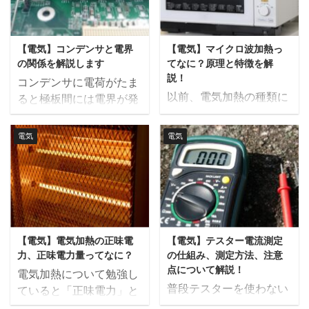
が、ただ単に特性を暗記
説したいと思います。 こ
ネルギーを生成したり、
時などに設備を停止させ
するだけではそれぞれの
ちらの記事は動画でも解
逆に電気を流すことで温
ないように制御用電源と
特性を混同してしましま
説しているので、動画の
度差を作り出したりする
してUPS（無停電電源装
【電気】コンデンサと電界
【電気】マイクロ波加熱っ
す。 この記事では、相電
方がいいという方はこち
半導体素子のことです。
置）等が設けられていま
の関係を解説します
てなに？原理と特徴を解
圧と線間電圧の違い、相
らもどうぞ。 磁力とは
この技術は、ゼーベック
す。ただ、UP ...
説！
コンデンサに電荷がたま
電流と線電流の違いにつ
まず、磁力とは磁界の間
...
以前、電気加熱の種類に
ると極板間には電界が発
いて解説します。 相電
に働く力のことを言いま
ついて概要をまとめ、い
生します。 電界は極板間
圧・線間電圧、相電流・
す。磁極が異なる場合は
くつか詳細に解説しまし
の距離と電圧によって決
線電流の違い 相電圧・線
電気
電気
吸引力が働き、磁極が同
た。産業分野では古くか
まってくるのですが、コ
間電圧、相電流・線電流
じであれば反発力が働き
ら使われている方法が多
ンデンサの電気容量も距
の違いを一言で表すと次
ます。 上の図のように磁
く採用されることが多い
離が関係してくるなど複
のようになります。 相電
荷m1[Wb](ウェーバー)と
ですが、近年新しい方法
数の要素が絡みあってい
圧：一相にかかる電圧 相
m2[Wb]の物体があった
が実用化し、化学プラン
るので分かりにくいと感
電流：一相に流れる電流
場合、それぞれに働く磁
トで使われ始めていま
じる方も多いのではない
線間電圧：電源と負荷を
力は次の式で計算するこ
【電気】電気加熱の正味電
【電気】テスター電流測定
す。 今回は、産業分野で
かと思います。 今回は、
結ぶ電線間の電圧 線間電
とが出 ...
力、正味電力量ってなに？
の仕組み、測定方法、注意
は新顔のマイクロ波によ
コンデンサの電界の強さ
流：電源と負荷 ...
点について解説！
電気加熱について勉強し
る加熱方法について解説
について解説したいと思
普段テスターを使わない
ていると「正味電力」と
していきます。電気加熱
います。こちらの記事は
人向けの記事、第二弾で
か「正味電力量」という