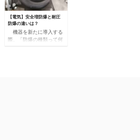
く見ていきましょう。 ゼ
に覚えてみてはいかがで
るだけ簡単に説明しま
のGは検流計です。検流
ーベック効果の原理 次の
しょうか。 動画でも解説
す。 間違えやすいのは漢
計は電流の大きさと、電
2点を理解していただけ
【電気】安全増防爆と耐圧
していますので、こちら
字が似ているというだけ
流の向きを検出できるこ
ると非常にわか ...
防爆の違いは？
もあわせてどうぞ。 イン
でなく、電磁場の解説は
とができます。 こ ...
機器を新たに導入する
ダクタンスとは インダク
電気と磁界の話が同時に
際、「防爆の種類って何
タンスとは、導体に電気
出てくる、関係式が似て
を選べばいいのだろう」
を流した時の磁場の起こ
いるということが考えら
となった経験のある方は
りやすさを示した値で
れます。しっかり区別し
多いはず。 工場内の他の
す。 ループ状の電線（コ
て覚えましょう。 こちら
機器を見て、同じ規格を
イル）に電気を流すと、
の記事は動画でも解説し
選ぶというのも手です
磁場が発生し、この磁場
ているので、動画の方が
が、今回は防爆規格につ
が起電力を発生させま
いいという方はこちらも
いてわかりやすく解説し
す。電流の値が変化する
どうぞ。 誘電率とは 電
たいと思います。 現場で
と磁場が変化し、電磁誘
気を誘導する割合、絶縁
使用されるポンプなどの
導が起こります。この現
体が蓄える電気量の大 ...
電動機や計装機器に特に
象のことを自己誘導と呼
関係する、「安全増防
...
爆」と「耐圧防爆」の違
いについて解説します。