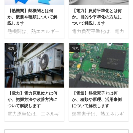
な種類について詳しく解
体燃料とは何か、その特
【熱機関】熱機関とは何
【電力】負荷平準化とは何
説します。 固体燃料とは
徴や種類、そして今後の
か、概要や種類について解
か。目的や平準化の方法に
固体燃料とは、固体の形
展望について詳しく解説
説します
ついて解説します
態を持つ燃料のことを指
します。 液体燃料とは
熱機関は、熱エネルギー
電力負荷平準化は、電力
し、主に木材、石炭、コ
液体燃料は、その名の通
を機械的エネルギーに変
需要のピークを抑え、消
ークス、ペレットなどが
り液体の状態で供給され
換する装置やシステム
費を時間的に均等化する
代表例として挙げられま
る燃料で、主に炭化水素
電力
電気
で、私たちの日常生活や
ことで、電力供給の安定
す。 これらの燃料は、化
をベースとした化石燃料
産業に欠かせない存在で
性と効率を向上させる手
石燃料やバイオマスとし
が中心です。 これらは通
す。 内燃機関や蒸気機関
法です。 これにより、電
て自然界に存在し、エネ
常、原油の精製過程で得
をはじめとする熱機関
力インフラの過負荷を防
ルギー源として広く利用
られるさまざまな製品
は、燃料の燃焼や熱源か
ぎ、エネルギー供給の信
されています。 固体燃料
で、石油化学工業の基盤
ら得たエネルギーを利用
頼性を高めるだけでな
は、燃焼することで熱エ
をなしています。液体燃
【電力】電力原単位とは何
【電気】熱電素子とは何
して、さまざまな機械を
く、運用コストの削減や
ネルギーを発生させ、そ
料の特徴は、エネルギー
か、把握方法や改善方法に
か、種類や原理、活用事例
動かします。その効率や
環境負荷の軽減にも貢献
の熱を利用して発電 ...
密度が高く、輸送や保管
ついて解説します
について解説します
性能は、エネルギーの最
します。本記事では、電
...
電力原単位は、エネルギ
熱電素子は、熱エネルギ
大限の活用に大きく影響
力負荷平準化の目的とそ
ー効率の向上やコスト削
ーと電気エネルギーを相
し、技術の進化によって
の具体的な方法について
減、さらには環境負荷の
互に変換する技術で、エ
さらなる改善が期待され
詳しく解説します。 電力