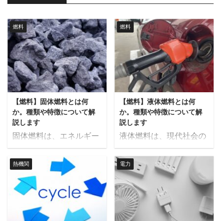
燃料
燃料
【燃料】固体燃料とは何
【燃料】液体燃料とは何
か。種類や特徴について解
か。種類や特徴について解
説します
説します
固体燃料は、エネルギー
液体燃料は、現代社会の
源として古くから利用さ
エネルギー供給において
れてきた燃料の一つで
不可欠な存在です。 自動
熱機関
電力
す。 石炭や木くずなど、
車や飛行機などの輸送機
多様な種類があり、それ
関、家庭用の暖房設備、
ぞれに特徴があります。
産業用のボイラーなど、
本記事では、固体燃料の
幅広い用途で使用されて
定義やその特徴、具体的
います。本記事では、液