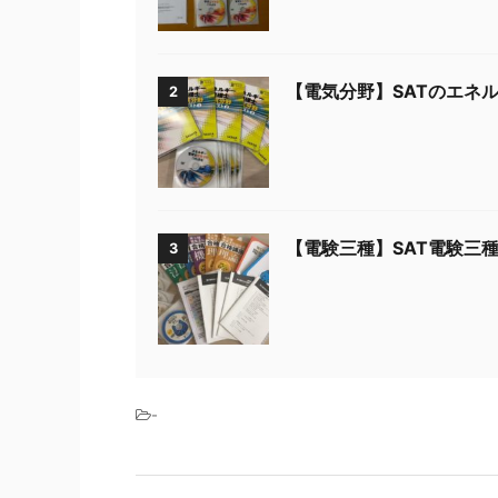
【電気分野】SATのエネ
2
【電験三種】SAT電験三
3
-