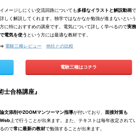
イメージしにくい交流回路についても
多様なイラストと解説動画
詳しく解説してくれます。独学ではなかなか勉強が進まないとい
方に特におすすめの講座です。電気について詳しく学べるので
実
で電気を使う
という方には最適な教材です。
⇒
電験三種レビュー
他社との比較
電験三種はコチラ
術士合格講座』
論文添削やZOOMマンツーマン指導
が付いており、
面接対策も
Web
上で行うことが出来ます。また、テキストは毎年改定されて
るので
常に最新の教材
で勉強することが出来ます。