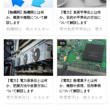
定義やその特徴、具体的
います。本記事では、液
な種類について詳しく解
体燃料とは何か、その特
【熱機関】熱機関とは何
【電力】負荷平準化とは何
説します。 固体燃料とは
徴や種類、そして今後の
か、概要や種類について解
か。目的や平準化の方法に
固体燃料とは、固体の形
展望について詳しく解説
説します
ついて解説します
態を持つ燃料のことを指
します。 液体燃料とは
熱機関は、熱エネルギー
電力負荷平準化は、電力
し、主に木材、石炭、コ
液体燃料は、その名の通
を機械的エネルギーに変
需要のピークを抑え、消
ークス、ペレットなどが
り液体の状態で供給され
換する装置やシステム
費を時間的に均等化する
代表例として挙げられま
る燃料で、主に炭化水素
電力
電気
で、私たちの日常生活や
ことで、電力供給の安定
す。 これらの燃料は、化
をベースとした化石燃料
産業に欠かせない存在で
性と効率を向上させる手
石燃料やバイオマスとし
が中心です。 これらは通
す。 内燃機関や蒸気機関
法です。 これにより、電
て自然界に存在し、エネ
常、原油の精製過程で得
をはじめとする熱機関
力インフラの過負荷を防
ルギー源として広く利用
られるさまざまな製品
は、燃料の燃焼や熱源か
ぎ、エネルギー供給の信
されています。 固体燃料
で、石油化学工業の基盤
ら得たエネルギーを利用
頼性を高めるだけでな
は、燃焼することで熱エ
をなしています。液体燃
【電力】電力原単位とは何
【電気】熱電素子とは何
して、さまざまな機械を
く、運用コストの削減や
ネルギーを発生させ、そ
料の特徴は、エネルギー
か、把握方法や改善方法に
か、種類や原理、活用事例
動かします。その効率や
環境負荷の軽減にも貢献
の熱を利用して発電 ...
密度が高く、輸送や保管
ついて解説します
について解説します
性能は、エネルギーの最
します。本記事では、電
...
電力原単位は、エネルギ
熱電素子は、熱エネルギ
大限の活用に大きく影響
力負荷平準化の目的とそ
ー効率の向上やコスト削
ーと電気エネルギーを相
し、技術の進化によって
の具体的な方法について
減、さらには環境負荷の
互に変換する技術で、エ