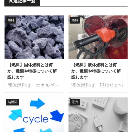
関連記事一覧
燃料
燃料
【燃料】固体燃料とは何
【燃料】液体燃料とは何
か。種類や特徴について解
か。種類や特徴について解
説します
説します
固体燃料は、エネルギー
液体燃料は、現代社会の
源として古くから利用さ
エネルギー供給において
れてきた燃料の一つで
不可欠な存在です。 自動
熱機関
電力
す。 石炭や木くずなど、
車や飛行機などの輸送機
多様な種類があり、それ
関、家庭用の暖房設備、
ぞれに特徴があります。
産業用のボイラーなど、
本記事では、固体燃料の
幅広い用途で使用されて