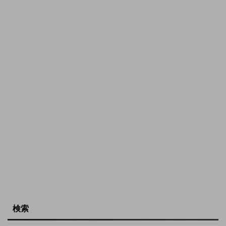
でも解説しています。 マ
電界とは 電界とは静電力
イクロ波とは マイクロ波
が働く空間のことです。
は電磁波の一種です。電
電荷の周囲には電界が生
磁波とは、電気の力が作
じ、電界の中に電荷を置
る空間（電界）と磁石の
くと引っ張られたり押さ
力が作る空間（磁界）が
れたりします。 電 ...
組み合わされた波のこ ...
検索