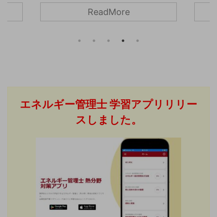
方法に
距離
気の中でも概念が似ている磁力線と磁
ReadMore
すが、
すが
束の違いについて解説したいと思いま
はそれ
関係
す。 こちらの記事は動画でも解説して
。 こ
って
いるので、動画の方がいいという方は
の違
も多い
こちらもどうぞ。 磁力とは まず、磁力
いて解
は、
とは磁界の間に働く力のことを言いま
相電
解説
す。磁極が異なる場合は吸引力が働
電圧、
は動
き、磁極が同じであれば反発力が働き
表すと
方が
ます。 上の図のように磁荷m1[Wb](ウ
エネルギー管理士
学習アプリリリー
一相に
電界と
ェーバー)とm2[Wb]の物体があった場
る電流
こと
スしました。
合、それぞれに働く磁力は次の式で計
線間の
じ、
算することが出 ...
れたり