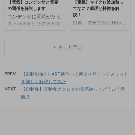
度差を作り出したりする
してUPS（無停電電源装
【電気】コンデンサと電界
【電気】マイクロ波加熱っ
す。 この記事では、相電
方がいいという方はこち
半導体素子のことです。
置）等が設けられていま
の関係を解説します
てなに？原理と特徴を解
圧と線間電圧の違い、相
らもどうぞ。 磁力とは
この技術は、ゼーベック
す。ただ、UP ...
説！
コンデンサに電荷がたま
電流と線電流の違いにつ
まず、磁力とは磁界の間
...
以前、電気加熱の種類に
ると極板間には電界が発
いて解説します。 相電
に働く力のことを言いま
ついて概要をまとめ、い
生します。 電界は極板間
圧・線間電圧、相電流・
す。磁極が異なる場合は
くつか詳細に解説しまし
の距離と電圧によって決
線電流の違い 相電圧・線
吸引力が働き、磁極が同
た。産業分野では古くか
まってくるのですが、コ
もっと読む
間電圧、相電流・線電流
じであれば反発力が働き
ら使われている方法が多
ンデンサの電気容量も距
の違いを一言で表すと次
ます。 上の図のように磁
く採用されることが多い
離が関係してくるなど複
のようになります。 相電
荷m1[Wb](ウェーバー)と
ですが、近年新しい方法
数の要素が絡みあってい
圧：一相にかかる電圧 相
m2[Wb]の物体があった
が実用化し、化学プラン
PREV
【自動制御】HART通信って何？メリットデメリット
るので分かりにくいと感
電流：一相に流れる電流
場合、それぞれに働く磁
トで使われ始めていま
を詳しく解説してみた
じる方も多いのではない
線間電圧：電源と負荷を
力は次の式で計算するこ
す。 今回は、産業分野で
かと思います。 今回は、
NEXT
【自動弁】電動弁カタログの電流値ってどういう意
結ぶ電線間の電圧 線間電
とが出 ...
は新顔のマイクロ波によ
コンデンサの電界の強さ
味？
流：電源と負荷 ...
る加熱方法について解説
について解説したいと思
していきます。電気加熱
います。こちらの記事は
の種類についてはこちら
動画でも解説しているの
をご覧ください。 マイク
で、動画の方がいいとい
ロ波については会話形式
う方はこちらもどうぞ。