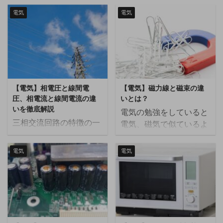
互に変換する技術で、エ
には良くシリコンドロッ
電気
電気
ネルギー効率の向上や省
パという機器が設置され
エネルギー化に重要で
ています。 この記事では
す。この技術は、エネル
シリコンドロッパとは何
ギーの再利用や温度制御
か、設置する目的につい
など、さまざまな分野で
て解説します。 シリコン
活用されており、今後の
ドロッパとは シリコンド
【電気】相電圧と線間電
【電気】磁力線と磁束の違
持続可能な社会の実現に
ロッパは直流電圧を降下
圧、相電流と線間電流の違
いとは？
重要な役割を果たすと期
させる機器で、蓄電池な
いを徹底解説
電気の勉強をしていると
待されています。 本記事
どを設置する場合などに
三相交流回路の特徴の一
電気、磁気で似ているよ
では、熱電素子の基本概
利用されます。シリコン
つとして相電圧、線間電
うな言葉が多く出てくる
念、種類、原理、および
ダイオードの電圧降下が
圧、相電流、線電流とい
ので分かりにくいですよ
具体的な活用例について
電流に関わらず一定であ
電気
電気
うものがあります。これ
ね。 今回は、磁気の中で
詳しく解説します。 熱電
るという特性を利用して
らは結線方法によってそ
も概念が似ている磁力線
素子とは 熱電素子とは、
います。 一般的にプラン
れぞれ特性が変わります
と磁束の違いについて解
温度差を利用して電気エ
トの電気設備では、停電
が、ただ単に特性を暗記
説したいと思います。 こ
ネルギーを生成したり、
時などに設備を停止させ
するだけではそれぞれの
ちらの記事は動画でも解
逆に電気を流すことで温
ないように制御用電源と
特性を混同してしましま
説しているので、動画の