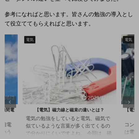
参考になればと思います。皆さんの勉強の導入とし
て役立ててもらえればと思います。
電気
電気
22/6/3
2021/12/19
と線間電
【電気】磁力線と磁束の違いとは？
【電気
電気の勉強をしていると電気、磁気で
て相電
コン
似ているような言葉が多く出てくるの
という
は電界
で分かりにくいですよね。 今回は、磁