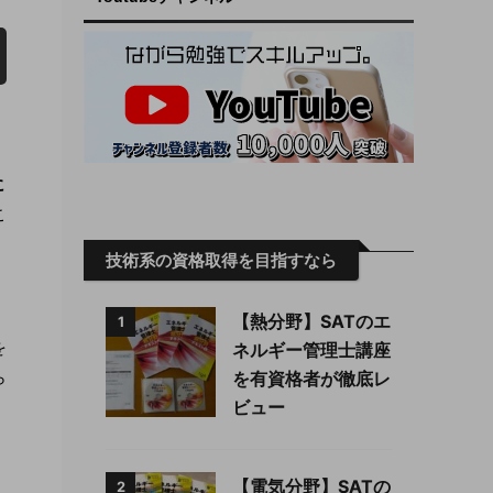
に
こ
技術系の資格取得を目指すなら
【熱分野】SATのエ
1
を
ネルギー管理士講座
ら
を有資格者が徹底レ
ビュー
【電気分野】SATの
2