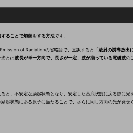
発することで加熱をする方法
です。
ted Emission of Radiationの省略語で、直訳すると
「放射の誘導放出
ー光とは
波長が単一方向で、長さが一定、波が揃っている電磁波
の
れると、不安定な励起状態となり、安定した基底状態に戻る際に光
の励起状態にある原子に当たることで、さらに同じ方向の光が発せ