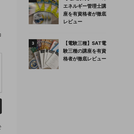
エネルギー管理士講
よ
座を有資格者が徹底
レビュー
加
【電験三種】SAT電
3
験三種の講座を有資
格者が徹底レビュー
そ