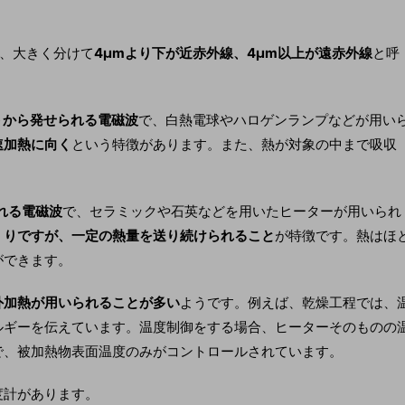
し、大きく分けて
4µmより下が近赤外線、4µm以上が遠赤外線
と呼
ントから発せられる電磁波
で、白熱電球やハロゲンランプなどが用い
速加熱に向く
という特徴があります。また、熱が対象の中まで吸収
れる電磁波
で、セラミックや石英などを用いたヒーターが用いられ
くりですが、一定の熱量を送り続けられること
が特徴です。熱はほ
ができます。
外加熱が用いられることが多い
ようです。例えば、乾燥工程では、
ルギーを伝えています。温度制御をする場合、ヒーターそのものの
で、被加熱物表面温度のみがコントロールされています。
度計があります。