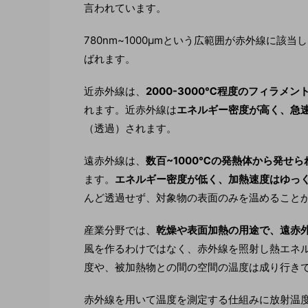
言われています。
780nm~1000µmという広範囲が赤外線に該当
ばれます。
近赤外線は、
2000-3000℃程度のフィラメ
れます。近赤外線は
エネルギー密度が高く、急
（透過）されます。
遠赤外線は、
数百~1000℃の発熱体から発せら
ます。
エネルギー密度が低く、加熱速度はゆっ
んど透過せず、対象物の表面のみを温めること
産業分野では、
乾燥や表面加熱の用途で、遠赤
風を作るわけではなく、赤外線を照射し熱エネ
度や、被加熱物との間の空間の温度は成り行き
赤外線を用いて温度を測定する仕組みに放射温