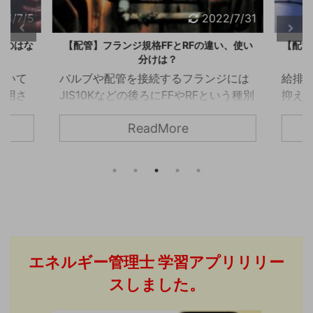
24/7/5
2022/7/31
るのはな
【配管】フランジ規格FFとRFの違い、使い
【配管
分けは？
おいて
バルブや配管を接続するフランジには
給排
使用さ
JIS10Kなどの後ろにFFやRFという種別
抑え
、スト
が記載されています。 低圧ではFFとRF
用いら
ReadMore
るのを
でどちらを使っても問題ない場面が多
など
ないで
いので使い分けが良く分からないとい
クにつ
ーナに
う方も多いのではないでしょうか？ こ
ンクと
説しま
の記事では、フランジの座面形状を表
液体
ナは、流
すFFとRFの違いについて解説します。
クで
る固形
FFとRFの違い FF FFはFlat Face（フラ
れ、
です。
ットフェイス）の略で上の図のように
されま
に、フ
ガスケットの座面を全面に仕上げたも
こと
エネルギー管理士
学習アプリリリー
リーン
のを言います。主にJIS10K、JIS20K、
や工
。これ
JPI150、JPI300などの低圧で使用され
来、
スしました。
換器な
...
が上が
割 バ