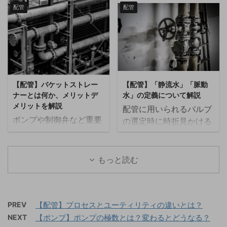
にバッファータンクが良
別が記載されています。
的と安全弁との違いにつ
物や異物を捕捉するため
配管
配管
く用いられます。 この記
低圧ではFFとRFでどちら
いて解説します。 ラプチ
の装置です。 流体がスト
事では排水系統などで良
を使っても問題ない場面
ャーディスクとは ラプチ
レーナを通過する際に、
く利用されるバッファー
が多いので使い分けが良
ャーディスクは、過圧保
フィルターが異物を取り
タンクについて解説しま
く分からないという方も
護を目的とした安全装置
除き、クリーンな流体だ
す。 バッファータンクと
多いのではないでしょう
の一種です。主にプロセ
けが下流に送られます。
は バッファータンクとは
か？ この記事では、フラ
ス産業や化学工場など、
これにより、ポンプやバ
【配管】バケットストレー
【配管】「静流水」「脈動
気体や液体を一時的に貯
ンジの座面形状を表すFF
高圧の流体を取り扱う場
ルブ、熱交換器などの重
ナーとは何か、メリットデ
水」の定義について解説
留させるためのタンクで
とRFの違いについて解説
所で使用されます。 ...
要な機器が異物による ...
メリットを解説
配管に用いられるバルブ
す。レシーバータンクと
します。 FFとRFの違い
ポンプや制御弁など重要
の選定時に時折見かける
も呼ばれ、給排水系統や
FF FFはFlat Face（フラ
な機器を保護するために
「脈動水」「静流水」と
空気系統などに設置され
ットフェイス）の略で上
はストレーナーは必須で
呼ばれる用語がありま
ます。 バッファータンク
の図のようにガスケット
す。 この記事では大口径
す。この記事ではこれら
もっと読む
を設けることで、設備の
の座面を全面に仕上げた
の配管に良く採用されて
の用語がどのような状態
イニシャルコスト低減や
ものを言います。主に
いるバケットストレーナ
の水を指しているか解説
工場の安定性を向上させ
JIS10K、JIS20K、
ーとは何か、また、メリ
します。 清流水とは 清
ることが出来、大きけれ
JPI150、JPI300などの
ットデメリットについて
PREV
【配管】プロセスとユーティリティの違いとは？
流水の定義は次のように
ば大きいほど変動許容率
低圧で使用され ...
解説します。 バケットス
NEXT
【ポンプ】ポンプの極数とは？変わるとどうなる？
なります。 静流水
が上がります。 バッファ