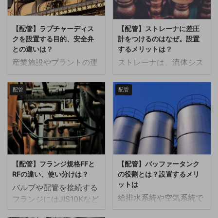
【配管】ラプチャーディス
【配管】ストレーナに差圧
クを設置する目的、安全弁
計をつけるのはなぜ。設置
との違いは？
するメリットは？
産業施設やプラントの運
ストレーナは、流体シス
用において、安全性を保
テムにおいて異物や不純
つための圧力管理は非常
物を取り除くために使用
配管
配管
に重要です。 過剰な圧力
される重要な機器です。
が発生すると、設備の損
その中で、ストレーナに
傷や事故の原因となり得
差圧計が設置されている
るため、適切な圧力解放
のを見たことがある方も
装置が必要です。 ラプチ
いるのではないでしょう
ャーディスクと安全弁は
か。本記事では、ストレ
【配管】フランジ規格FFと
【配管】バッファータンク
その代表的な例ですが、
ーナに差圧計をつける理
RFの違い、使い分けは？
の役割とは？設置するメリ
それぞれの特徴や設置目
由について解説します。
ットは
バルブや配管を接続する
的には明確な違いがあり
ストレーナとは ストレー
給排水系統や空気系統で
フランジにはJIS10Kなど
ます。本記事では、ラプ
ナは、流体（液体や気
は負荷変動を抑えるため
の後ろにFFやRFという種
チャーディスクの設置目
体）の中に含まれる固形