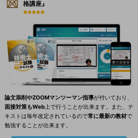
格講座』
論文添削やZOOMマンツーマン指導
が付いており、
面接対策もWeb
上で行うことが出来ます。また、テ
キストは毎年改定されているので
常に最新の教材
で
勉強することが出来ます。