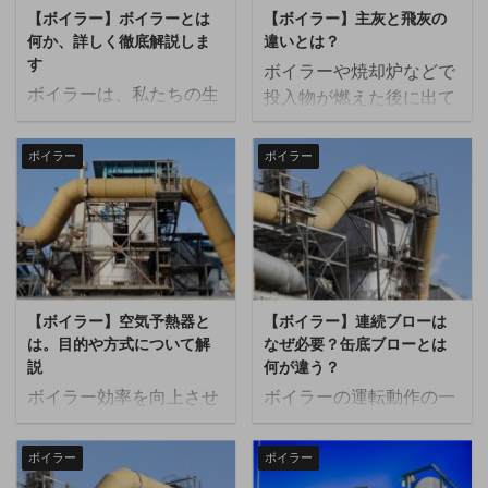
【ボイラー】ボイラーとは
【ボイラー】主灰と飛灰の
何か、詳しく徹底解説しま
違いとは？
す
ボイラーや焼却炉などで
ボイラーは、私たちの生
投入物が燃えた後に出て
活や産業に欠かせない重
くる灰は、大きく分けて
要な機器です。燃料を燃
主灰（しゅばい）と飛灰
ボイラー
ボイラー
焼させて水やその他の液
（ひばい）があります。
体を加熱・蒸気化する装
この記事では主灰と飛灰
置として、ボイラーはさ
の違いについて解説しま
まざまな用途で利用され
す。 主灰と飛灰の違い
ています。 本記事では、
主灰：焼却炉の炉底に落
ボイラーの基本的な定義
下した灰でボトムアッシ
【ボイラー】空気予熱器と
【ボイラー】連続ブローは
や歴史、ボイラーにはど
ュ（bottom ash）とも
は。目的や方式について解
なぜ必要？缶底ブローとは
のような種類があるの
呼ばれる。 飛灰：風に飛
説
何が違う？
か、使用される媒質や構
ばされて集塵機などで採
ボイラー効率を向上させ
ボイラーの運転動作の一
成要素、燃料の違い、ボ
取される灰でフライアッ
る機器の一つに空気予熱
つに連続ブローというも
イラーの効率や水質管理
シュ（fly ash）とも呼ば
器があります。 今回は空
のがあります。普段、ボ
の重要性、ボイラーに関
ボイラー
ボイラー
れる。 主灰と飛灰の違い
気予熱器とは何かについ
イラーを扱う方にとって
する資格や法律について