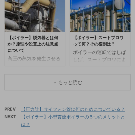
を図で表すと次のように
て解説したいと思いま
は当たり前のことです
紹介します。 ボイラーと
なります。 ごみ焼却施設
す。こちらの記事は動画
が、初めて見た方は何の
は ボイラーとは、燃料を
のボイラーを例にとる
でも解説しているので、
ために連続ブローを行っ
燃焼させてその熱エネル
と、主灰はゴミが燃え切
動画の方がいいという方
ているのか分からないこ
ギーを利用し、水や他の
った後に最後に底から出
はこちらも合わせてご覧
ともあるかと思います。
液体を加熱・蒸気化する
てくる灰で、ごみ中に含
【ボイラー】脱気器とは何
【ボイラー】スートブロワ
ください。 空気予熱器と
今回は、ボイラーの連続
装置を指します。ボイラ
ま ...
か？原理や設置上の注意点
って何？その役割は？
は 空気予熱器はボイラー
ブローとは何か、また缶
ーの主な役割は、蒸気や
について
ボイラーの運転ではしば
に送る燃焼用の空気を加
底ブローとの違いについ
...
高圧の蒸気を発生させる
しば、スートブロワによ
熱する熱交換器のことを
て解説したいと思いま
ボイラーを使用する場
って灰を除去する煤吹き
言います。 似たような役
す。 連続ブローとは 連
合、必ずと言っていいほ
作業を行います。スート
割をする機器にエコノマ
続ブローとは、ボイラー
ど脱気器がついていま
ブロワが上手く作動しな
もっと読む
イザがありますが、エコ
缶水で不純物が濃縮する
す。 今回は、脱気器とは
いとボイラーの水管や過
ノマイザはボイラー給水
のを防止するために缶水
何か？について解説した
熱管の寿命に大きな悪影
と排ガスを熱交換させる
の一部を連続的に外部に
いと思います。 脱気器と
響を与えます。 今回はス
のに対して、空気予熱器
排出することを言いま
は 脱気器はデアレーター
PREV
【圧力計】サイフォン管は何のためについている？
ートブロワとは何なの
は燃焼用の空気との熱交
す。一般的には電磁弁や
（Dearator）とも呼ば
NEXT
【ボイラー】小型貫流ボイラーの５つのメリットと
か、スートブロワの目的
換を行います。 熱源はエ
電動弁などの自動弁を一
れ、給水中に存在する酸
や注意点について解説し
は？
コノマイザと同様に排ガ
定周期ごとに開閉させる
素や二酸化炭素などの気
たいと思います。 スート
スの事もあれば、プ ...
ことでブロー量を制御し