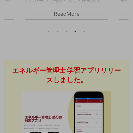
のパターンに分類することが出来ま
タービ
外部抽
す。 この記事では、蒸気タービンの制
ReadMore
法につ
それ
御方法についてまとめています。 蒸気
ビンと
こち
タービンの制御方法 蒸気タービンの制
ービン
ので
御方法は大きく分けると次の４パター
り出す
らもど
ンに分かれます。 発電電力制御 発電用
終段の
部抽
の蒸気タービンで最も多く利用されて
ます。
ット
いるのが発電電力制御です。発電機の
タービ
圧力
出力が設定値になるように、ガバナ
せる仕
表すと
（制御弁）を開閉させ、蒸気タービン
エネルギー管理士
学習アプリリリー
熱源と
圧力
に供給する蒸気量を調整します。 主に
利用す
るよ
スしました。
売電を目的とした発電プラントで用い
ギー効
ので
られます。発電機の出力を一定 ...
圧力が