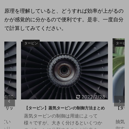
原理を理解していると、どうすれば効率が上がるの
かが感覚的に分かるので便利です。是非、一度自分
で計算してみてください。
タービン
タービ
2/4/10
2022/2/28
、メリッ
【タービン】蒸気タービンの制御方法まとめ
【ター
蒸気タービンの制御は用途によって
れてい
抽気
様々ですが、大きく分けるといくつか
があり
御す