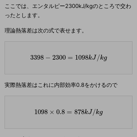
ここでは、エンタルピー2300kJ/kgのところで交わ
ったとします。
理論熱落差は次の式で表せます。
3398
−
2300
=
1098
/
k
J
k
g
実際熱落差はこれに内部効率0.8をかけるので
1098
×
0.8
=
878
/
k
J
k
g