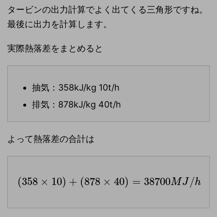
タービンの出力計算でよく出てくる三角形ですね。
最後に出力を計算します。
実際熱落差をまとめると
抽気：358kJ/kg 10t/h
排気：878kJ/kg 40t/h
よって熱落差の合計は
(
358
×
10
)
+
(
878
×
40
)
=
38700
/
M
J
h