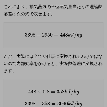
これにより、抽気蒸気の単位蒸気量当たりの理論熱
落差は次の式で表せます。
3398
−
2950
=
448
/
k
J
k
g
ただ、実際には全てが仕事に変換されるわけではな
いので内部効率をかけると、実際熱落差に変換され
ます。
448
×
0.8
=
358
/
k
J
k
g
3398
−
358
=
3040
/
k
J
k
g