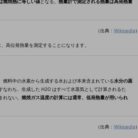
は燃焼熱に等しい値
となる。
熱量計で測定される熱量は高発熱量
（出典：
Wikipedia
は、高位発熱量を測定することになります。
、燃料中の水素から生成する水および本来含まれている
水分の蒸
すなわち、生成した H2O はすべて水蒸気として計算されるた
まれない。
燃焼ガス温度の計算には通常、低発熱量が用いられ
（出典：
Wikipedia